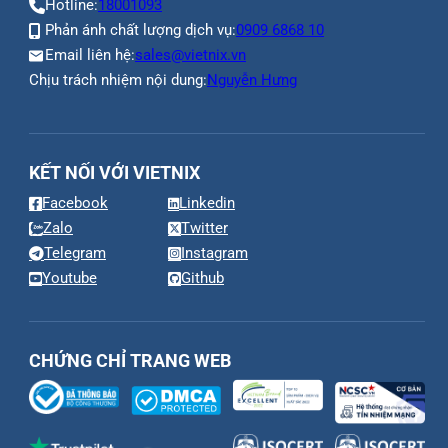
Hotline:
18001093
Phản ánh chất lượng dịch vụ:
0909 6868 10
Email liên hệ:
sales@vietnix.vn
Chịu trách nhiệm nội dung:
Nguyễn Hưng
KẾT NỐI VỚI VIETNIX
Facebook
Linkedin
Zalo
Twitter
Telegram
Instagram
Youtube
Github
CHỨNG CHỈ TRANG WEB