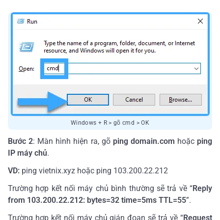
Windows + R > gõ cmd > OK
Bước 2
: Màn hình hiện ra, gõ
ping domain.com
hoặc
ping
IP máy chủ
.
VD:
ping vietnix.xyz hoặc ping 103.200.22.212
Trường hợp kết nối máy chủ bình thường sẽ trả về “
Reply
from 103.200.22.212: bytes=32 time=5ms TTL=55
”.
Trường hợp kết nối máy chủ gián đoạn sẽ trả về “
Request