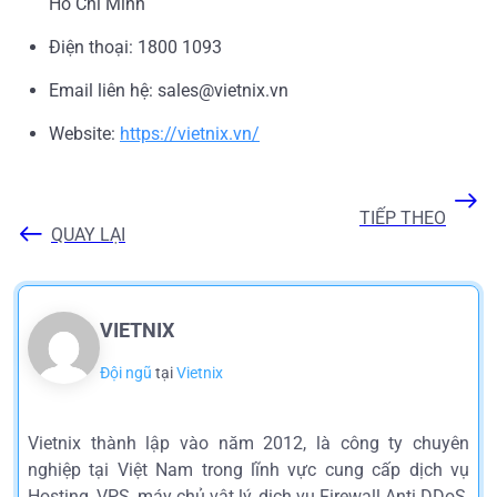
Hồ Chí Minh
Điện thoại: 1800 1093
Email liên hệ: sales@vietnix.vn
Website:
https://vietnix.vn/
TIẾP THEO
QUAY LẠI
VIETNIX
Đội ngũ
tại
Vietnix
Vietnix thành lập vào năm 2012, là công ty chuyên
nghiệp tại Việt Nam trong lĩnh vực cung cấp dịch vụ
Hosting, VPS, máy chủ vật lý, dịch vụ Firewall Anti DDoS,