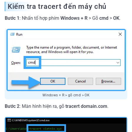
Kiểm tra tracert đến máy chủ
Bước 1
: Nhấn tổ hợp phím
Windows + R
> Gõ
cmd
>
OK
.
Windows + R > gõ cmd > OK
Bước 2
: Màn hình hiện ra, gõ
tracert domain.com
.